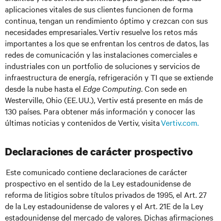
aplicaciones vitales de sus clientes funcionen de forma
continua, tengan un rendimiento óptimo y crezcan con sus
necesidades empresariales. Vertiv resuelve los retos m
á
s
importantes a los que se enfrentan los centros de datos, las
redes de comunicaci
ó
n y las instalaciones comerciales e
industriales con un portfolio de soluciones y servicios de
infraestructura de energ
í
a, refrigeraci
ó
n y TI que se extiende
desde la nube hasta el
Edge Computing
. Con sede en
Westerville, Ohio (EE. UU.), Vertiv est
á
presente en m
á
s de
130 pa
í
ses. Para obtener m
á
s informaci
ó
n y conocer las
ú
ltimas noticias y contenidos de Vertiv, visita
Vertiv.com
.
Declaraciones de carácter prospectivo
Este comunicado contiene declaraciones de carácter
prospectivo en el sentido de la Ley estadounidense de
reforma de litigios sobre títulos privados de 1995, el Art. 27
de la Ley estadounidense de valores y el Art. 21E de la Ley
estadounidense del mercado de valores. Dichas afirmaciones