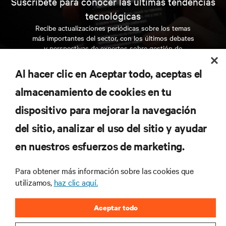
Suscríbete para conocer las últimas tendencias
tecnológicas
Recibe actualizaciones periódicas sobre los temas
más importantes del sector, con los últimos debates
y perspectivas de expertos sobre gestión de
centros de datos y gestión de infraestructuras.
Al hacer clic en Aceptar todo, aceptas el
REGÍSTRATE AHORA
almacenamiento de cookies en tu
dispositivo para mejorar la navegación
RECURSOS
del sitio, analizar el uso del sitio y ayudar
en nuestros esfuerzos de marketing.
SOPORTE
Para obtener más información sobre las cookies que
CORPORATIVO
utilizamos,
haz clic aquí.
Aceptar todo