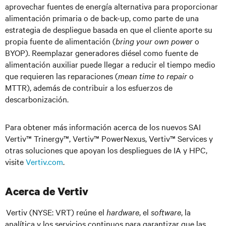
aprovechar fuentes de energía alternativa para proporcionar
alimentación primaria o de back-up, como parte de una
estrategia de despliegue basada en que el cliente aporte su
propia fuente de alimentación (
bring your own power
o
BYOP).
Reemplazar generadores diésel como fuente de
alimentación auxiliar puede llegar a reducir el tiempo medio
que requieren las reparaciones (
mean time to repair
o
MTTR),
además de
contribuir
a los esfuerzos de
descarbonización.
Para obtener más información acerca de los nuevos SAI
Vertiv™ Trinergy™, Vertiv™ PowerNexus, Vertiv™ Services y
otras soluciones que apoyan los despliegues de IA y HPC,
visite
Vertiv.com
.
Acerca de Vertiv
Vertiv (NYSE: VRT) reúne el
hardware
, el
software
, la
analítica y los servicios continuos para garantizar que las