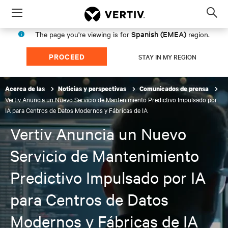
Menu
Op
sea
Spanish (EMEA)
The page you're viewing is for
region.
mod
PROCEED
STAY IN MY REGION
Acerca de las
Noticias y perspectivas
Comunicados de prensa
Vertiv Anuncia un Nuevo Servicio de Mantenimiento Predictivo Impulsado por
IA para Centros de Datos Modernos y Fábricas de IA
Vertiv Anuncia un Nuevo
Servicio de Mantenimiento
Predictivo Impulsado por IA
para Centros de Datos
Modernos y Fábricas de IA