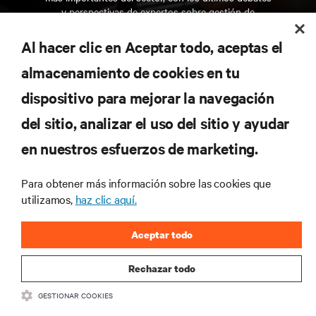
y perspectivas de expertos sobre gestión de
centros de datos y gestión de infraestructuras.
Al hacer clic en Aceptar todo, aceptas el
REGÍSTRATE AHORA
almacenamiento de cookies en tu
dispositivo para mejorar la navegación
RECURSOS
del sitio, analizar el uso del sitio y ayudar
en nuestros esfuerzos de marketing.
SOPORTE
Para obtener más información sobre las cookies que
CORPORATIVO
utilizamos,
haz clic aquí.
Aceptar todo
Rechazar todo
CONECTA CON NOSOTROS
GESTIONAR COOKIES