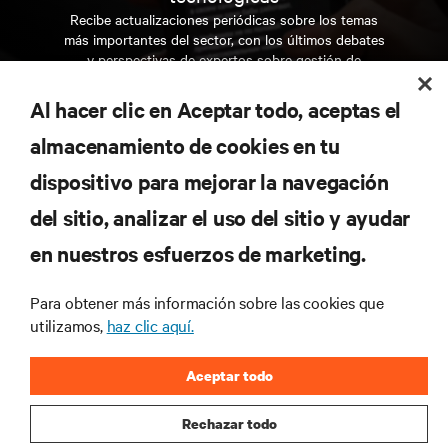
Recibe actualizaciones periódicas sobre los temas
más importantes del sector, con los últimos debates
y perspectivas de expertos sobre gestión de
centros de datos y gestión de infraestructuras.
Al hacer clic en Aceptar todo, aceptas el
REGÍSTRATE AHORA
almacenamiento de cookies en tu
dispositivo para mejorar la navegación
RECURSOS
del sitio, analizar el uso del sitio y ayudar
en nuestros esfuerzos de marketing.
SOPORTE
Para obtener más información sobre las cookies que
CORPORATIVO
utilizamos,
haz clic aquí.
Aceptar todo
Rechazar todo
CONECTA CON NOSOTROS