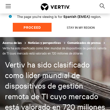
Menu
Op
sea
Spanish (EMEA)
The page you're viewing is for
region.
mod
PROCEED
STAY IN MY REGION
Acerca de las
Noticias y perspectivas
Comunicados de prensa
Vertiv ha sido clasificado como líder mundial de dispositivos de gestión remota
de TI cuyo mercado está valorado en 720 millones de dólares
Vertiv ha sido clasificado
como líder mundial de
dispositivos de gestión
remota de TI cuyo mercado
está valorado en 720 millones