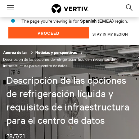
Menu
Op
sea
Spanish (EMEA)
The page you're viewing is for
region.
mod
PROCEED
STAY IN MY REGION
Acerca de las
Noticias y perspectivas
Descripción de las opciones de refrigeración líquida y requisitos de
infraestructura para el centro de datos
Descripción de las opciones
de refrigeración líquida y
requisitos de infraestructura
para el centro de datos
28/7/21