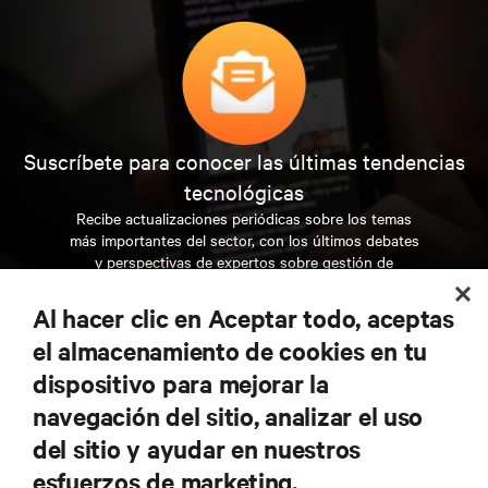
Suscríbete para conocer las últimas tendencias
tecnológicas
Recibe actualizaciones periódicas sobre los temas
más importantes del sector, con los últimos debates
y perspectivas de expertos sobre gestión de
centros de datos y gestión de infraestructuras.
Al hacer clic en Aceptar todo, aceptas
REGÍSTRATE AHORA
el almacenamiento de cookies en tu
dispositivo para mejorar la
navegación del sitio, analizar el uso
RECURSOS
del sitio y ayudar en nuestros
esfuerzos de marketing.
SOPORTE