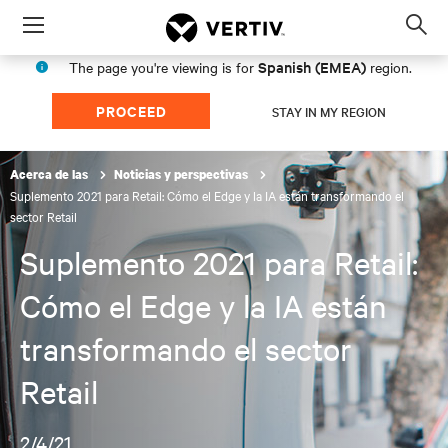
Menu
Op
sea
Spanish (EMEA)
The page you're viewing is for
region.
mod
PROCEED
STAY IN MY REGION
Acerca de las
Noticias y perspectivas
Suplemento 2021 para Retail: Cómo el Edge y la IA están transformando el
sector Retail
Suplemento 2021 para Retail:
Cómo el Edge y la IA están
transformando el sector
Retail
2/4/21