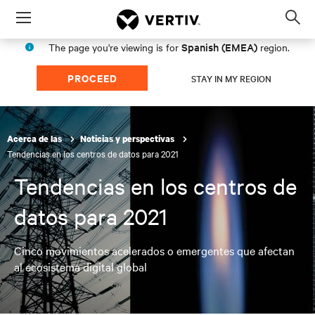
Menu
Op
sea
Spanish (EMEA)
The page you're viewing is for
region.
mod
PROCEED
STAY IN MY REGION
Acerca de las
Noticias y perspectivas
Tendencias en los centros de datos para 2021
Tendencias en los centros de
datos para 2021
Cinco movimientos acelerados o emergentes que afectan
al ecosistema digital global