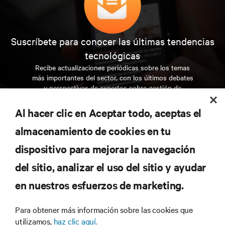
Suscríbete para conocer las últimas tendencias
tecnológicas
Recibe actualizaciones periódicas sobre los temas
más importantes del sector, con los últimos debates
y perspectivas de expertos sobre gestión de
centros de datos y gestión de infraestructuras.
Al hacer clic en Aceptar todo, aceptas el
REGÍSTRATE AHORA
almacenamiento de cookies en tu
dispositivo para mejorar la navegación
RECURSOS
del sitio, analizar el uso del sitio y ayudar
en nuestros esfuerzos de marketing.
SOPORTE
Para obtener más información sobre las cookies que
CORPORATIVO
utilizamos,
haz clic aquí.