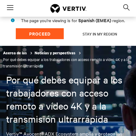
Menu
Op
sea
Spanish (EMEA)
The page you're viewing is for
region.
mod
PROCEED
STAY IN MY REGION
Acerca de las
Noticias y perspectivas
Por qué debes equipar a los trabajadores con acceso remoto a vídeo 4K y a la
transmisión ultrarrápida
Por qué debes equipar a los
trabajadores con acceso
remoto a vídeo 4K y a la
transmisión ultrarrápida
Vertiv™ Avocent® ADX Ecosystem amplía y protege las