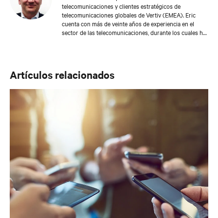
telecomunicaciones y clientes estratégicos de
telecomunicaciones globales de Vertiv (EMEA). Eric
cuenta con más de veinte años de experiencia en el
sector de las telecomunicaciones, durante los cuales ha
ejercido funciones ejecutivas en su trabajo con
operadores y proveedores de servicios de
telecomunicaciones globales. Desde 2016, Eric lidera la
línea de negocio de las telecomunicaciones en Vertiv
Artículos relacionados
para EMEA.