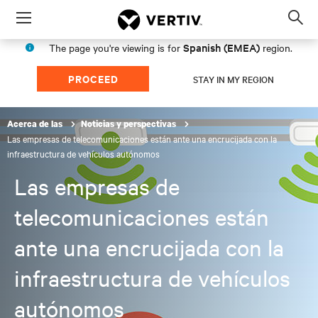
Menu
Op
sea
Spanish (EMEA)
The page you're viewing is for
region.
mod
PROCEED
STAY IN MY REGION
Acerca de las
Noticias y perspectivas
Las empresas de telecomunicaciones están ante una encrucijada con la
infraestructura de vehículos autónomos
Las empresas de
telecomunicaciones están
ante una encrucijada con la
infraestructura de vehículos
autónomos