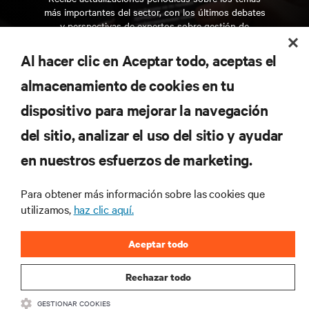
más importantes del sector, con los últimos debates
y perspectivas de expertos sobre gestión de
centros de datos y gestión de infraestructuras.
Al hacer clic en Aceptar todo, aceptas el
REGÍSTRATE AHORA
almacenamiento de cookies en tu
dispositivo para mejorar la navegación
RECURSOS
del sitio, analizar el uso del sitio y ayudar
en nuestros esfuerzos de marketing.
SOPORTE
Para obtener más información sobre las cookies que
CORPORATIVO
utilizamos,
haz clic aquí.
Aceptar todo
Rechazar todo
CONECTA CON NOSOTROS
GESTIONAR COOKIES