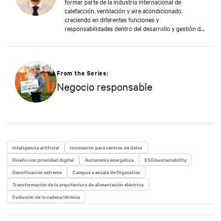
formar parte de la industria internacional de
calefacción, ventilación y aire acondicionado,
creciendo en diferentes funciones y
responsabilidades dentro del desarrollo y gestión de
nuevos productos. En 2017 se incorporó a Vertiv,
centrándose desde entonces en productos de
gestión térmica y soluciones para aplicaciones de
data center. A lo largo de su carrera, también ha
organizado y enseñado en numerosas clases
From the Series:
formativas sobre aplicaciones de data center y
Negocio responsable
soluciones de gestión térmica. Enrico estudió en la
Universidad de Padua, donde obtuvo un máster en
Ingeniería Energética.
Inteligencia artificial
Innovación para centros de datos
Diseño con prioridad digital
Autonomía energética
ESG/sustainability
Densificación extrema
Campus a escala de Gigavatios
Transformación de la arquitectura de alimentación eléctrica
Evolución de la cadena térmica