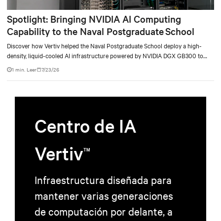
Spotlight: Bringing NVIDIA AI Computing
Capability to the Naval Postgraduate School
Discover how Vertiv helped the Naval Postgraduate School deploy a high-
density, liquid-cooled AI infrastructure powered by NVIDIA DGX GB300 to
accelerate AI research, education, and mission-critical innovation.
1 min. Leer
7/23/26
Centro de IA
Vertiv
TM
Infraestructura diseñada para
mantener varias generaciones
de computación por delante, a