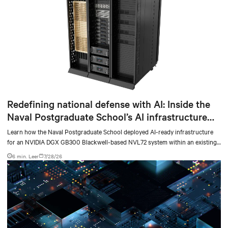
Redefining national defense with AI: Inside the
Naval Postgraduate School’s AI infrastructure
deployment
Learn how the Naval Postgraduate School deployed AI-ready infrastructure
for an NVIDIA DGX GB300 Blackwell-based NVL72 system within an existing
facility, creating a repeatable model for high-density, liquid-cooled AI
6 min. Leer
7/28/26
environments.