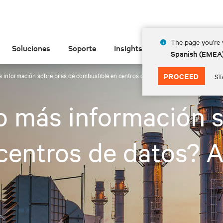
The page you're v
Soluciones
Soporte
Insights
Acerca de las
Spanish (EMEA
 información sobre pilas de combustible en centros de datos? Aquí puedes encontr
PROCEED
ST
 más información s
centros de datos? 