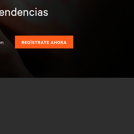
tendencias
s
ón
REGÍSTRATE AHORA