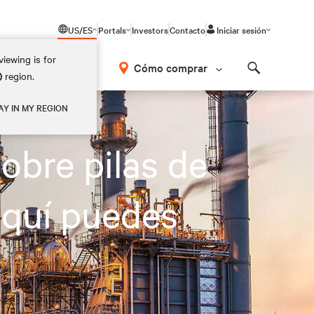
US/ES
Portals
Investors
Contacto
Iniciar sesión
iewing is for
Cómo comprar
)
region.
Search
arla.
AY IN MY REGION
obre pilas de
Aquí puedes