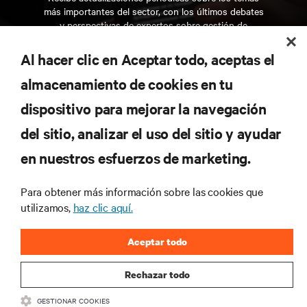
más importantes del sector, con los últimos debates
y perspectivas de expertos sobre gestión de
centros de datos y gestión de infraestructuras.
Al hacer clic en Aceptar todo, aceptas el
REGÍSTRATE AHORA
almacenamiento de cookies en tu
dispositivo para mejorar la navegación
RECURSOS
del sitio, analizar el uso del sitio y ayudar
en nuestros esfuerzos de marketing.
SOPORTE
Para obtener más información sobre las cookies que
CORPORATIVO
utilizamos,
haz clic aquí.
Aceptar todo
Rechazar todo
CONECTA CON NOSOTROS
GESTIONAR COOKIES