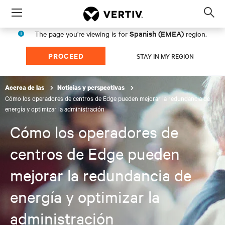
Menu
Op
sea
Spanish (EMEA)
The page you're viewing is for
region.
mod
PROCEED
STAY IN MY REGION
Acerca de las
Noticias y perspectivas
Cómo los operadores de centros de Edge pueden mejorar la redundancia de
energía y optimizar la administración
Cómo los operadores de
centros de Edge pueden
mejorar la redundancia de
energía y optimizar la
administración