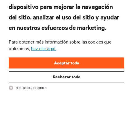
dispositivo para mejorar la navegación
RECURSOS
del sitio, analizar el uso del sitio y ayudar
en nuestros esfuerzos de marketing.
SOPORTE
Para obtener más información sobre las cookies que
CORPORATIVO
utilizamos,
haz clic aquí.
Aceptar todo
Rechazar todo
CONECTA CON NOSOTROS
GESTIONAR COOKIES
Insta
•
•
Condiciones de uso
Política de privacidad de datos y cookies
Declaración de accesibilidad
©
2026 Vertiv Group Corp. Todos los derechos reservados.