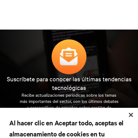
panorama de la infraestructura de TI y Edge. Jeremy ha
pasado su carrera en la industria de soluciones de
centros de datos, centrándose en el diseño eléctrico y
mecánico y la gestión del porfolio.
Suscríbete para conocer las últimas tendencias
tecnológicas
Recibe actualizaciones periódicas sobre los temas
más importantes del sector, con los últimos debates
y perspectivas de expertos sobre gestión de
centros de datos y gestión de infraestructuras.
Al hacer clic en Aceptar todo, aceptas el
REGÍSTRATE AHORA
almacenamiento de cookies en tu