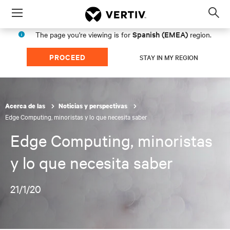
Menu
Op
sea
Spanish (EMEA)
The page you're viewing is for
region.
mod
PROCEED
STAY IN MY REGION
Acerca de las
Noticias y perspectivas
Edge Computing, minoristas y lo que necesita saber
Edge Computing, minoristas
y lo que necesita saber
21/1/20