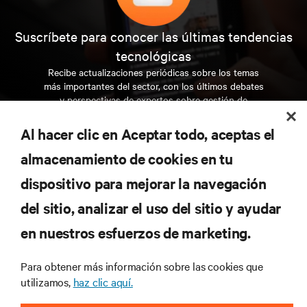
Suscríbete para conocer las últimas tendencias
tecnológicas
Recibe actualizaciones periódicas sobre los temas
más importantes del sector, con los últimos debates
y perspectivas de expertos sobre gestión de
centros de datos y gestión de infraestructuras.
Al hacer clic en Aceptar todo, aceptas el
REGÍSTRATE AHORA
almacenamiento de cookies en tu
dispositivo para mejorar la navegación
RECURSOS
del sitio, analizar el uso del sitio y ayudar
en nuestros esfuerzos de marketing.
SOPORTE
Para obtener más información sobre las cookies que
CORPORATIVO
utilizamos,
haz clic aquí.