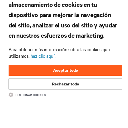
almacenamiento de cookies en tu
dispositivo para mejorar la navegación
RECURSOS
del sitio, analizar el uso del sitio y ayudar
en nuestros esfuerzos de marketing.
SOPORTE
Para obtener más información sobre las cookies que
CORPORATIVO
utilizamos,
haz clic aquí.
Aceptar todo
Rechazar todo
CONECTA CON NOSOTROS
GESTIONAR COOKIES
Insta
•
•
Condiciones de uso
Política de privacidad de datos y cookies