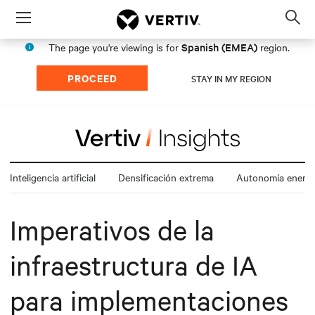
Menu
Op
sea
Spanish (EMEA)
The page you're viewing is for
region.
mod
PROCEED
STAY IN MY REGION
Inteligencia artificial
Densificación extrema
Autonomía energé
Imperativos de la
infraestructura de IA
para implementaciones