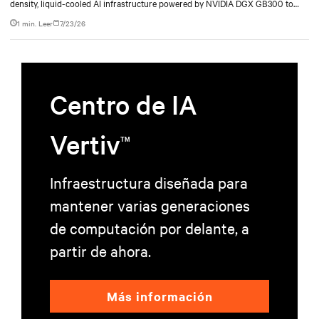
density, liquid-cooled AI infrastructure powered by NVIDIA DGX GB300 to
accelerate AI research, education, and mission-critical innovation.
1 min. Leer
7/23/26
Centro de IA
Vertiv
TM
Infraestructura diseñada para
mantener varias generaciones
de computación por delante, a
partir de ahora.
Más información