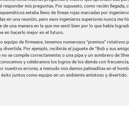
l responder mis preguntas. Por supuesto, como recién llegada,
squemáticos estaba lleno de líneas rojas marcadas por ingenieros
s en una reunión, pero esos ingenieros superiores nunca me hi
e de una manera en la que me sentí bien por lo que había lograd
e en hacerlo mejor en el futuro.
ro equipo de firmware, tenemos numerosos “premios” rotativos p
y divertida. Por ejemplo, recibirás el juguete de “Bob y sus am
 no se compile correctamente; o una pipa y un sombrero de She
Reconocemos y celebramos los logros de los demás con frecuenc
or nuestros errores, a menudo nos damos palmaditas en el hombr
éxito juntos como equipo en un ambiente amistoso y divertido.