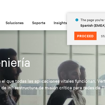
The page you're v
Soluciones
Soporte
Insights
Acerca de las
Spanish (EMEA
PROCEED
ST
niería
 que todas las aplicaciones vitales funcionan. Verti
de infraestructura de misión crítica para redes de T