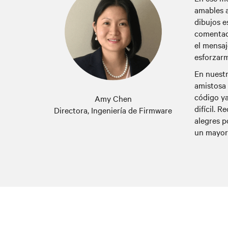
amables a
dibujos e
comentada
el mensaj
esforzarm
En nuest
amistosa 
código ya
Amy Chen
difícil. 
Directora, Ingeniería de Firmware
alegres p
un mayor 