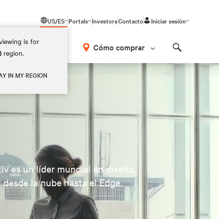
US/ES
Portals
Investors
Contacto
Iniciar sesión
iewing is for
Cómo comprar
)
region.
Search
AY IN MY REGION
v es un líder mundial en diseño,
I desde la nube hasta el Edge.