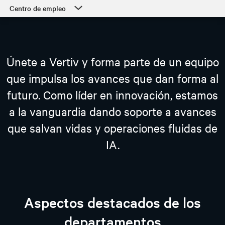
Centro de empleo
Centro de empleo
Nuestra cultura
Únete a Vertiv y forma parte de un equipo
Departamentos
que impulsa los avances que dan forma al
Estudiantes y primeros años de carrera
futuro. Como líder en innovación, estamos
Nuestro proceso y forma de empezar
a la vanguardia dando soporte a avances
Apoyo a los empleados
que salvan vidas y operaciones fluidas de
IA.
ver vacantes
Aspectos destacados de los
departamentos