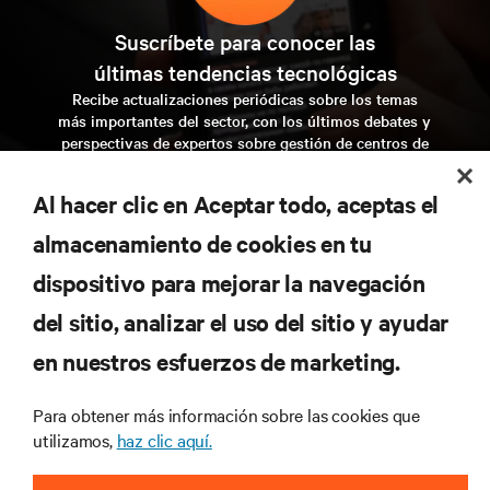
Suscríbete para conocer las
últimas tendencias tecnológicas
Recibe actualizaciones periódicas sobre los temas
más importantes del sector, con los últimos debates y
perspectivas de expertos sobre gestión de centros de
datos y gestión de infraestructuras.
Al hacer clic en Aceptar todo, aceptas el
regístrate ahora
almacenamiento de cookies en tu
dispositivo para mejorar la navegación
RECURSOS
del sitio, analizar el uso del sitio y ayudar
en nuestros esfuerzos de marketing.
SOPORTE
Para obtener más información sobre las cookies que
CORPORATIVO
utilizamos,
haz clic aquí.