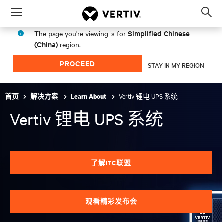
Menu
Op
sea
Simplified Chinese
The page you're viewing is for
mod
(China)
region.
PROCEED
STAY IN MY REGION
Vertiv 锂电 UPS 系统
首页
解决方案
Learn About
Vertiv 锂电 UPS 系统
了解ITC联盟
观看精彩发布会