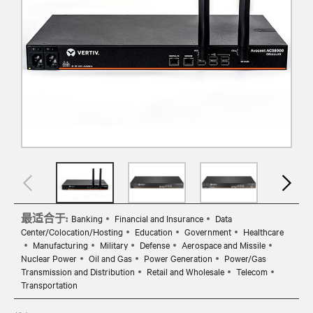
最适合于:
Banking
Financial and Insurance
Data
Center/Colocation/Hosting
Education
Government
Healthcare
Manufacturing
Military
Defense
Aerospace and Missile
Nuclear Power
Oil and Gas
Power Generation
Power/Gas
Transmission and Distribution
Retail and Wholesale
Telecom
Transportation