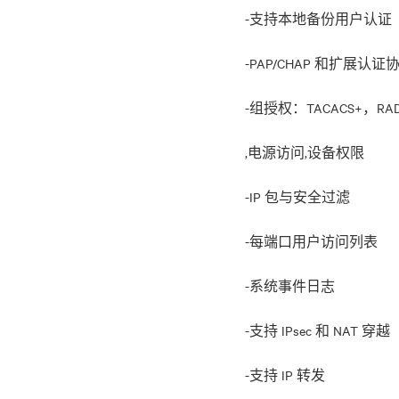
-支持本地备份用户认证
-PAP/CHAP 和扩展认
-组授权：TACACS+，RA
,电源访问,设备权限
-IP 包与安全过滤
-每端口用户访问列表
-系统事件日志
-支持 IPsec 和 NAT 穿越
-支持 IP 转发