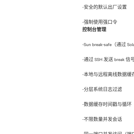
-安全的默认出厂设置
控制台管理
-Sun break-safe（通过 So
-通过 SSH 发送 break 信
-本地与远程离线数据缓存（NF
-分层系统日志过滤
-数据缓存时间戳与循环
-不限数量并发会话
-同一端口并发访问（端