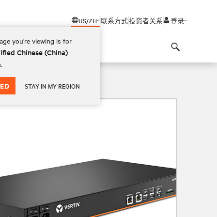
US/ZH
联系方式
投资者关系
登录
ge you're viewing is for
ified Chinese (China)
Search
.
ED
STAY IN MY REGION