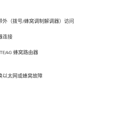
带外（拨号/蜂窝调制解调器）访问
调器连接
换以太网或蜂窝故障