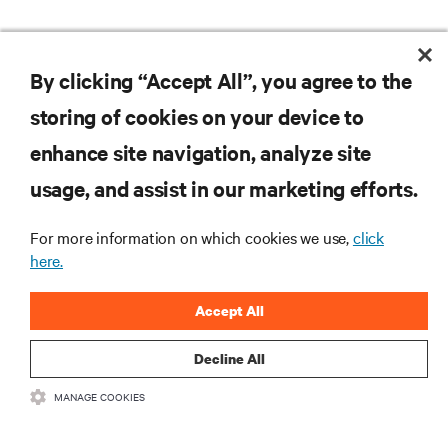
By clicking “Accept All”, you agree to the
storing of cookies on your device to
enhance site navigation, analyze site
usage, and assist in our marketing efforts.
For more information on which cookies we use,
click
Subscreva para obter as últimas tendências em
here.
tecnologia
Receba atualizações regulares sobre os tópicos
Accept All
mais importantes da indústria, com discussões mais
recentes e perspetivas especializadas sobre gestão
Decline All
de centros de dados e infraestruturas.
MANAGE COOKIES
INSCREVA-SE AGORA