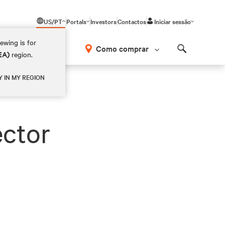
US/PT
Portals
Investors
Contactos
Iniciar sessão
ewing is for
Como comprar
EA)
region.
Search
Y IN MY REGION
ector