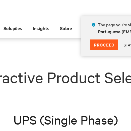
The page you're vi
Soluções
Insights
Sobre
Portuguese (EM
PROCEED
STA
ractive Product Sel
UPS (Single Phase)