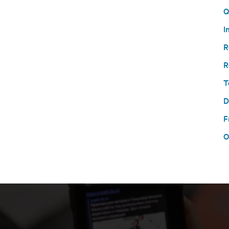
Q
I
R
R
T
D
F
O