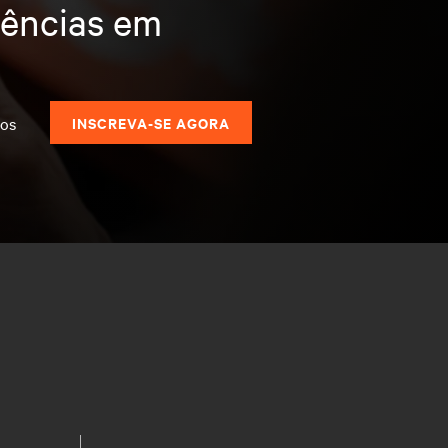
dências em
dos
INSCREVA-SE AGORA