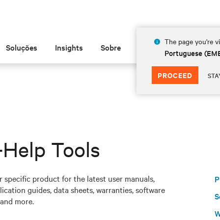
The page you're vi
Soluções
Insights
Sobre
Portuguese (EM
PROCEED
STA
-Help Tools
 specific product for the latest user manuals,
P
ication guides, data sheets, warranties, software
S
and more.
W