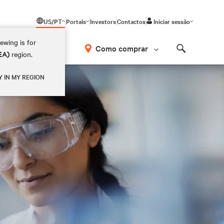
US/PT
Portals
Investors
Contactos
Iniciar sessão
ewing is for
Como comprar
EA)
region.
Search
Y IN MY REGION