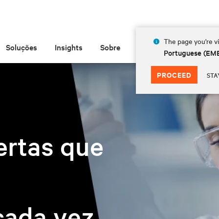
The page you're vi
Soluções
Insights
Sobre
Portuguese (EM
PROCEED
STA
ertas que
cada vez.