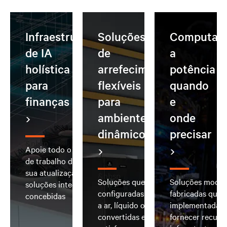
Infraestrutura
Soluções
Computar
de IA
de
a
holística
arrefecimento
potência
para
flexíveis
quando
finanças
para
e
ambientes
onde
dinâmicos
precisar
&nbsp
Apoie todo o espectro de cargas
de trabalho de IA e simplifique a
sua atualização de IA com
&nbsp
&nbsp
Soluções que podem ser
Soluções modul
soluções integradas e pré-
configuradas como arrefecimento
fabricadas que 
concebidas
a ar, líquido ou híbrido e
implementadas 
convertidas em campo para
fornecer recurso