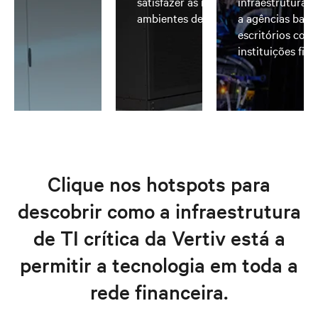
satisfazer as necessidades de
infraestruturas
ambientes de alta densidade
a agências bancá
escritórios come
instituições fin
Clique nos hotspots para
descobrir como a infraestrutura
de TI crítica da Vertiv está a
permitir a tecnologia em toda a
rede financeira.