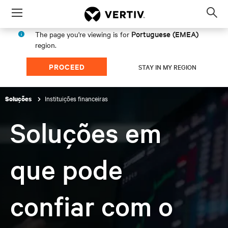
Menu
Op
sea
Portuguese (EMEA)
The page you're viewing is for
mod
region.
PROCEED
STAY IN MY REGION
Instituições financeiras
Soluções
Soluções em
que pode
confiar com o