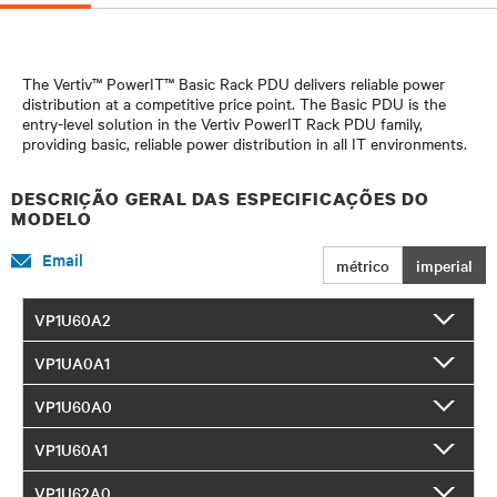
The Vertiv™ PowerIT™ Basic Rack PDU delivers reliable power
distribution at a competitive price point. The Basic PDU is the
entry-level solution in the Vertiv PowerIT Rack PDU family,
providing basic, reliable power distribution in all IT environments.
DESCRIÇÃO GERAL DAS ESPECIFICAÇÕES DO
MODELO
Email
métrico
imperial
VP1U60A2
VP1UA0A1
VP1U60A0
VP1U60A1
VP1U62A0