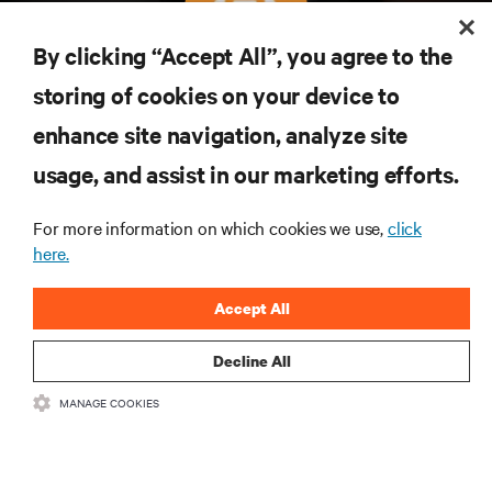
By clicking “Accept All”, you agree to the
Subscreva para obter as últimas tendências em
storing of cookies on your device to
tecnologia
enhance site navigation, analyze site
Receba atualizações regulares sobre os tópicos
usage, and assist in our marketing efforts.
mais importantes da indústria, com discussões mais
recentes e perspetivas especializadas sobre gestão
de centros de dados e infraestruturas.
For more information on which cookies we use,
click
here.
INSCREVA-SE AGORA
Accept All
Decline All
MANAGE COOKIES