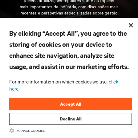
Receba atualizações regulares sobre os tópicos
mais importantes da indústria, com discussões mais
recentes e perspetivas especializadas sobre gestão
de centros de dados e infraestruturas.
By clicking “Accept All”, you agree to the
INSCREVA-SE AGORA
storing of cookies on your device to
enhance site navigation, analyze site
RECURSOS
usage, and assist in our marketing efforts.
SUPORTE
For more information on which cookies we use,
click
here.
CORPORATIVO
Accept All
Decline All
MANAGE COOKIES
LIGUE-SE A NÓS