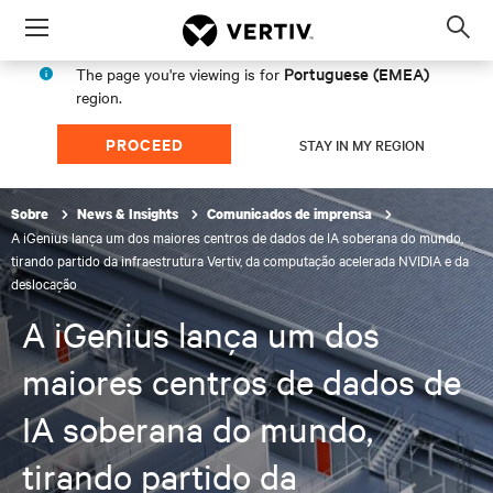
Menu
Op
sea
Portuguese (EMEA)
The page you're viewing is for
mod
region.
PROCEED
STAY IN MY REGION
Sobre
News & Insights
Comunicados de imprensa
A iGenius lança um dos maiores centros de dados de IA soberana do mundo,
tirando partido da infraestrutura Vertiv, da computação acelerada NVIDIA e da
deslocação
A iGenius lança um dos
maiores centros de dados de
IA soberana do mundo,
tirando partido da