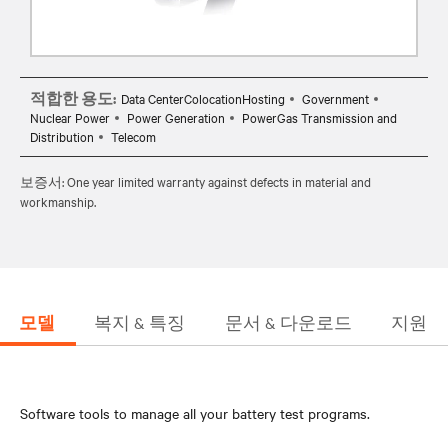
적합한 용도:
Data CenterColocationHosting
Government
Nuclear Power
Power Generation
PowerGas Transmission and
Distribution
Telecom
보증서: One year limited warranty against defects in material and
workmanship.
모델
복지 & 특징
문서 & 다운로드
지원
Software tools to manage all your battery test programs.