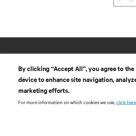
By clicking “Accept All”, you agree to the
device to enhance site navigation, analyze
marketing efforts.
For more information on which cookies we use,
click here
リ
つながる
製
Instagram
品
販
利用規約
データプライバシーおよびCookie