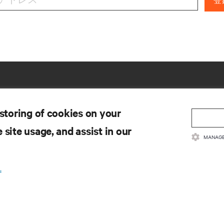
登
 storing of cookies on your
 site usage, and assist in our
MANAGE
.
ソース
サポート
品説明
テクニカルサポート
質ポリシーおよび取得認証
ソフトウェア／ファーム
ップデート
売条件
サポート要求の送信