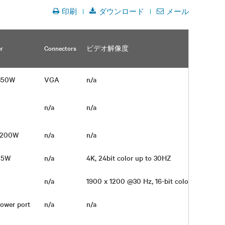
印刷
ダウンロード
メール
奥行
（イ
r
Connectors
ビデオ解像度
チ /
mm）
 350W
VGA
n/a
3.5 i
n/a
n/a
n/a
 1200W
n/a
n/a
25W
n/a
4K, 24bit color up to 30HZ
n/a
1900 x 1200 @30 Hz, 16-bit color
22 in
Power port
n/a
n/a
5.8 i