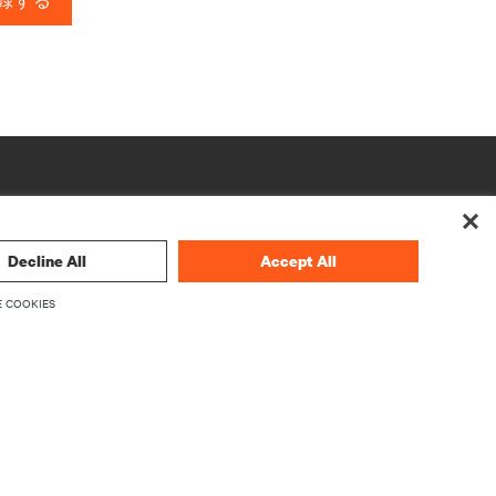
録する
Decline All
Accept All
 COOKIES
企業
Vertivについて
ウェアのア
エグゼクティブ
採用情報