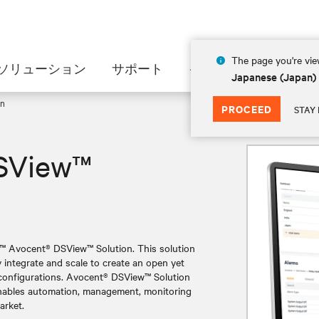
The page you're view
ソリューション
サポート
インサイト
会社情
Japanese (Japan)
on
PROCEED
STAY 
DSView™
™ Avocent® DSView™ Solution. This solution
 integrate and scale to create an open yet
 configurations. Avocent® DSView™ Solution
 enables automation, management, monitoring
arket.