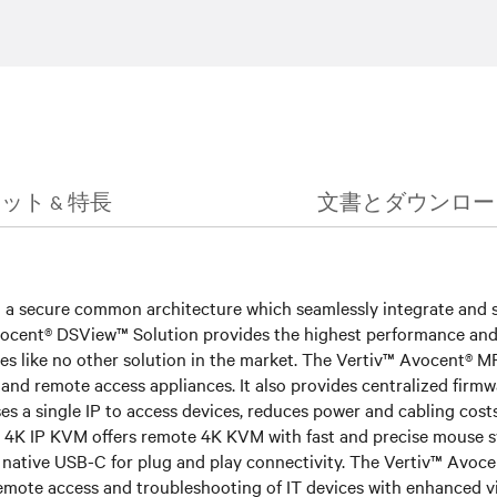
ット & 特長
文書とダウンロー
 a secure common architecture which seamlessly integrate and s
vocent® DSView™ Solution provides the highest performance and a
ces like no other solution in the market. The Vertiv™ Avocent
nd remote access appliances. It also provides centralized firmwa
 a single IP to access devices, reduces power and cabling costs
K IP KVM offers remote 4K KVM with fast and precise mouse sy
th native USB-C for plug and play connectivity. The Vertiv™ Avoc
remote access and troubleshooting of IT devices with enhanced v