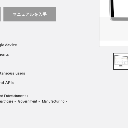
マニュアルを入手
gle device
yments
ltaneous users
and APIs
nd Entertainment
althcare
Government
Manufacturing