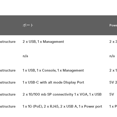
ポート
Powe
rastructure
2 x USB, 1 x Management
2 x
n/a
n/a
rastructure
1 x USB, 1 x Console, 1 x Management
2 x
rastructure
1 x USB-C with alt mode DIsplay Port
5V 
rastructure
2 x 10/100 mb SP connectivity 1 x VGA, 1 x USB
5V
rastructure
1 x 1G (PoE), 2 x RJ45, 2 x USB A, 1 x Power port
1 x 