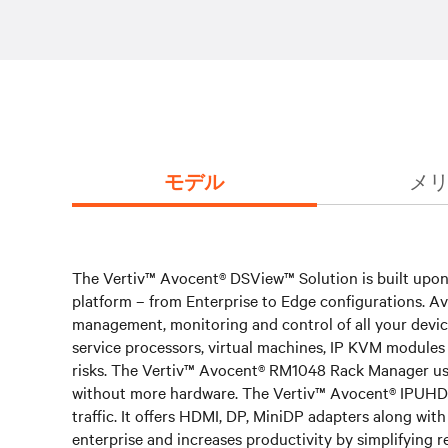
モデル
メリ
The Vertiv™ Avocent® DSView™ Solution is built upon
platform – from Enterprise to Edge configurations. A
management, monitoring and control of all your devi
service processors, virtual machines, IP KVM modules a
risks. The Vertiv™ Avocent® RM1048 Rack Manager uses
without more hardware. The Vertiv™ Avocent® IPUHD 4
traffic. It offers HDMI, DP, MiniDP adapters along wi
enterprise and increases productivity by simplifying 