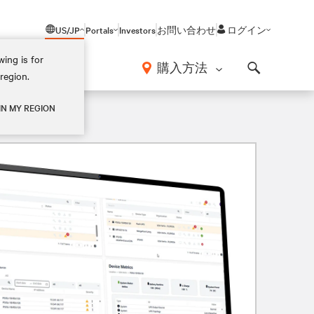
US/JP
Portals
Investors
お問い合わせ
ログイン
ing is for
報
購入方法
region.
Search
IN MY REGION