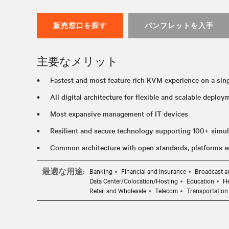
販売窓口を探す
パンフレットを入手
主要なメリット
Fastest and most feature rich KVM experience on a sin
All digital architecture for flexible and scalable deplo
Most expansive management of IT devices
Resilient and secure technology supporting 100+ simu
Common architecture with open standards, platforms 
最適な用途:
Banking
Financial and Insurance
Broadcast a
Data Center/Colocation/Hosting
Education
He
Retail and Wholesale
Telecom
Transportation