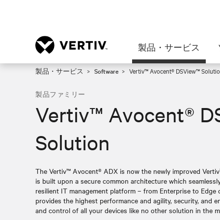
製品・サービス
製品・サービス
Software
Vertiv™ Avocent® DSView™ Soluti
製品ファミリー
Vertiv™ Avocent® 
Solution
The Vertiv™ Avocent® ADX is now the newly improved Vertiv
is built upon a secure common architecture which seamlessly
resilient IT management platform – from Enterprise to Edge
provides the highest performance and agility, security, and
and control of all your devices like no other solution in the m