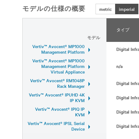
モデルの仕様の概要
metric
imperial
タイプ
モデル
Vertiv™ Avocent® MP1000
Digital Inf
Management Platform
Vertiv™ Avocent® MP1000
Management Platform
n/a
Virtual Appliance
Vertiv™ Avocent® RM1048P
Digital Inf
Rack Manager
Vertiv™ Avocent® IPUHD 4K
Digital Inf
IP KVM
Vertiv™ Avocent® IPIQ IP
Digital Inf
KVM
Vertiv™ Avocent® IPSL Serial
Digital Inf
Device