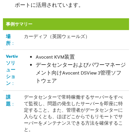
ポートに活用されています。
事例サマリー
カーディフ（英国ウェールズ）
場
：
所
Vertiv
Avocent KVM装置
ソリ
データセンターおよびパワーマネージ
ュー
メント向けAvocent DSView 3管理ソフ
ショ
トウェア
：
ン
データセンターで常時稼働するサーバーをすべ
課
て監視し、問題の発生したサーバーを即座に特
：
題
定すること。また、管理者がデータセンターに
入らなくとも、ほぼどこからでもリモートでサ
ーバーをメンテナンスできる方法を確保するこ
と。