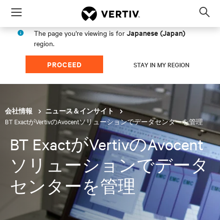
Menu
Op
sea
Japanese (Japan)
The page you're viewing is for
mod
region.
PROCEED
STAY IN MY REGION
会社情報
ニュース＆インサイト
BT ExactがVertivのAvocentソリューションでデータセンターを管理
BT ExactがVertivのAvocent
ソリューションでデータ
センターを管理