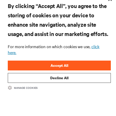
By clicking “Accept All”, you agree to the
storing of cookies on your device to
リソース
enhance site navigation, analyze site
usage, and assist in our marketing efforts.
サポート
For more information on which cookies we use,
click
here.
企業
Accept All
Decline All
つながる
MANAGE COOKIES
Insta
•
•
利用規約
データプライバシーおよびCookieに関する方針
备案/