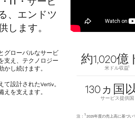
却・IT・サービ
る、エンドツ
供します。
とグローバルなサービ
約1,020
を支え、テクノロジー
1
動かし続けます。
米ドル収益
設計されたVertiv。
130ヵ国
備えを支えます。
サービス提供国
1
注：
2025年度の売上高に基づい