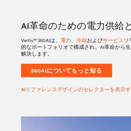
AI革命のための電力供給
Vertiv™ 360AIは、
電力
、
冷却
および
サービス
ソ
的なポートフォリオで構成され、AI革命から
解決します。
360AIについてもっと知る
AIリファレンスデザインのセレクターを表示す