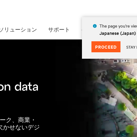
The page you're view
Vertivについて
ソリューション
サポート
インサイト
会社情
Japanese (Japan)
PROCEED
STAY 