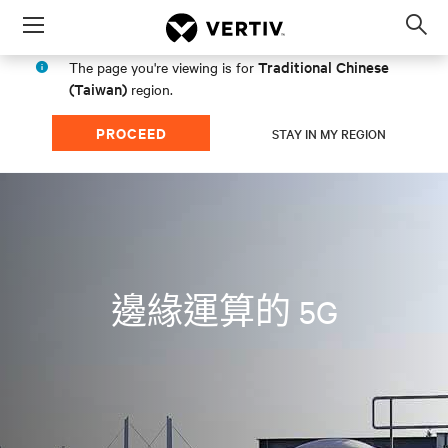
Menu
Op
sea
Traditional Chinese
The page you're viewing is for
mod
(Taiwan)
region.
PROCEED
STAY IN MY REGION
邊緣運算的 5G