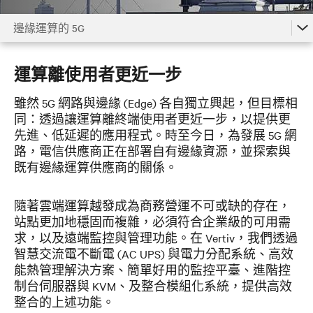
邊緣運算的 5G
5G 的力量
運算離使用者更近一步
5G 接取網路
雖然 5G 網路與邊緣 (Edge) 各自獨立興起，但目標相
邊緣運算的 5G
同：透過讓運算離終端使用者更近一步，以提供更
先進、低延遲的應用程式。時至今日，為發展 5G 網
協助 5G 核心運作
路，電信供應商正在部署自有邊緣資源，並探索與
觀看影片
既有邊緣運算供應商的關係。
聯絡我們
隨著雲端運算越發成為商務營運不可或缺的存在，
站點更加地穩固而複雜，必須符合企業級的可用需
求，以及遠端監控與管理功能。在 Vertiv，我們透過
智慧交流電不斷電 (AC UPS) 與電力分配系統、高效
能熱管理解決方案、簡單好用的監控平臺、進階控
制台伺服器與 KVM、及整合模組化系統，提供高效
整合的上述功能。