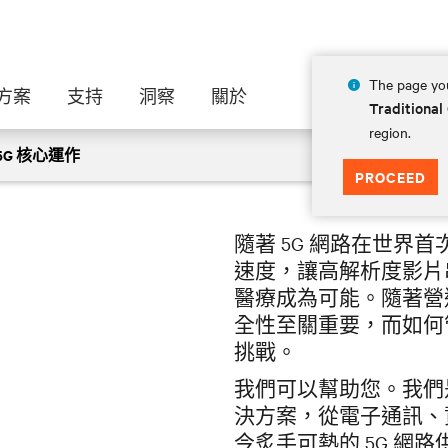
5G 的力量
The page you
方案
支持
洞察
關於
Traditional
region.
資料中心、及邊緣基礎設施解決方案如何支援
5G 核心運作
PROCEED
轉型至 5G。
隨著 5G 網路在世界
速度，讓高解析度影片
醫療成為可能。隨著營運
全性至關重要，而如何
挑戰。
我們可以幫助您。我們是
決方案，從電子通訊、
今炙手可熱的 5G 網