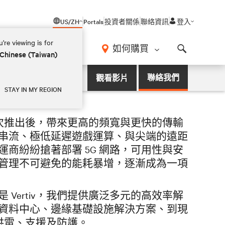
US/ZH
Portals
投資者關係
聯絡資訊
登入
're viewing is for
如何購買
 Chinese (Taiwan)
Search
 5G 網路基礎設施，並協助企業順利
聯絡我們
觀看影片
STAY IN MY REGION
首次推出後，帶來更高的頻寬與更快的傳輸
串流、極低延遲遊戲運算、與尖端的遠距
商紛紛搶著部署 5G 網路，可用性與安
管理不可避免的能耗暴增，逐漸成為一項
 Vertiv，我們提供廣泛多元的高效率解
資料中心、邊緣基礎設施解決方案、到現
路供電、支援及防護。