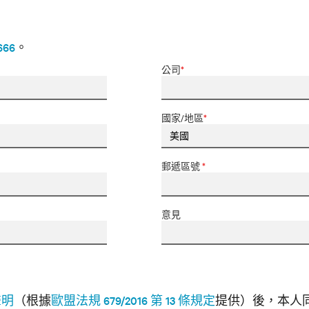
666
。
公司
*
國家/地區
*
郵遞區號
*
意見
聲明
（根據
歐盟法規 679/2016 第 13 條規定
提供）後，本人