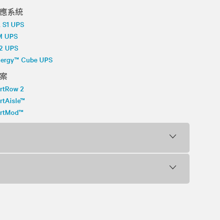
應系統
L S1 UPS
M UPS
A2 UPS
inergy™ Cube UPS
案
rtRow 2
rtAisle™
artMod™