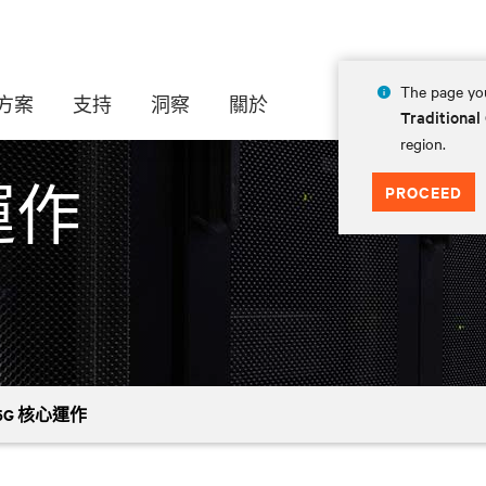
The page you
方案
支持
洞察
關於
Traditional
region.
PROCEED
運作
5G 核心運作