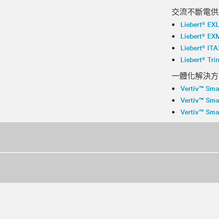
交流不斷電供
Liebert® EX
Liebert® EX
Liebert® IT
Liebert® Tr
一體化解決方
Vertiv™ Sma
Vertiv™ Sma
Vertiv™ Sm