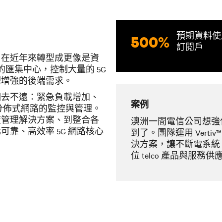
預期資料使
500%
訂閱戶
，在近年來轉型成更像是資
的匯集中心，控制大量的 5G
理增強的後端需求。
相去不遠：
緊急負載增加、
案例
及分佈式網路的監控與管理。
度管理解決方案、到整合各
澳洲一間電信公司想強化 I
可靠、高效率 5G 網路核心
到了。團隊運用 Vertiv
決方案，讓不斷電系統、
位 telco 產品與服務