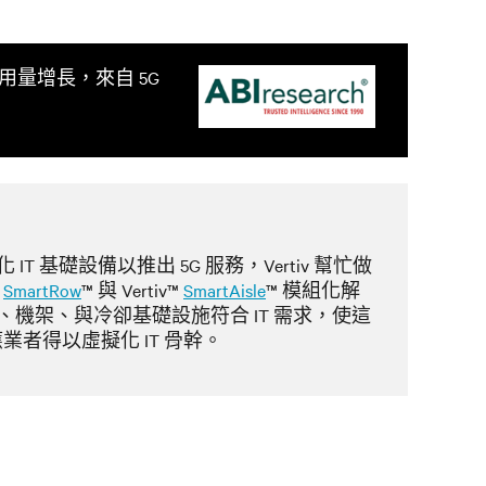
用量增長，來自 5G
T 基礎設備以推出 5G 服務，Vertiv 幫忙做
™
SmartRow
™ 與 Vertiv™
SmartAisle
™ 模組化解
機架、與冷卻基礎設施符合 IT 需求，使這
供應業者得以虛擬化 IT 骨幹。