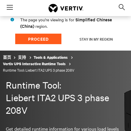
Menu
Op
sea
Simplified Chinese
The page you're viewing is for
mod
(China)
region.
PROCEED
STAY IN MY REGION
首页
支持
Tools & Applications
Vertiv UPS Interactive Runtime Tools
Runtime Tool: Liebert ITA2 UPS 3 phase 208V
Runtime Tool:
Liebert ITA2 UPS 3 phase
208V
Get detailed runtime information for various load levels