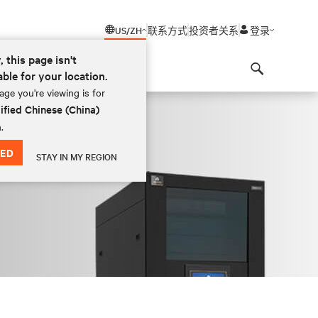
US/ZH
联系方式
投资者关系
登录
, this page isn't
able for your location.
Search
ge you're viewing is for
ified Chinese (China)
.
ED
STAY IN MY REGION