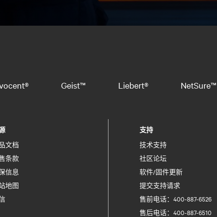
vocent®
Geist™
Liebert®
NetSure™
源
支持
品文档
技术支持
售条款
社区论坛
保信息
软件/固件更新
站地图
提交支持请求
信
售前电话：400-887-6526
售后电话：400-887-6510