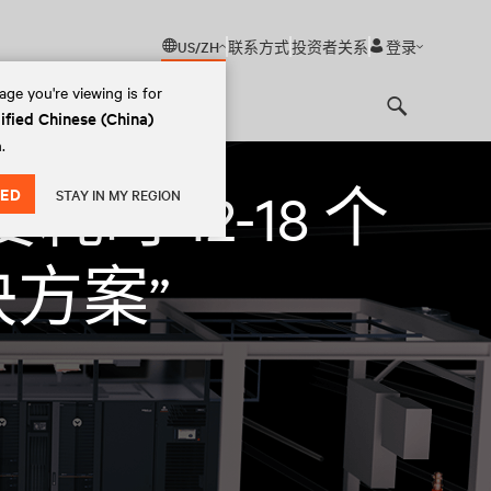
US/ZH
联系方式
投资者关系
登录
ge you're viewing is for
ified Chinese (China)
Search
.
ED
 12-18 个
STAY IN MY REGION
方案”