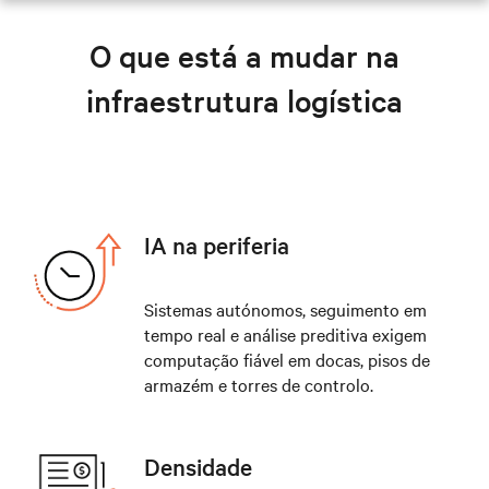
Histórias de sucesso dos clientes
O que está a mudar na
Soluções de logística e cadeia de abastecimento
infraestrutura logística
Recursos
Explore soluções de logística
IA na periferia
Sistemas autónomos, seguimento em
tempo real e análise preditiva exigem
computação fiável em docas, pisos de
armazém e torres de controlo.
Densidade