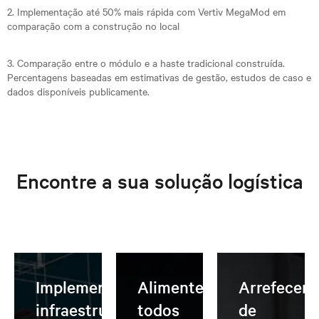
2. Implementação até 50% mais rápida com Vertiv MegaMod em
comparação com a construção no local
3. Comparação entre o módulo e a haste tradicional construída.
Percentagens baseadas em estimativas de gestão, estudos de caso e
dados disponíveis publicamente.
Encontre a sua solução logística
Implementar
Alimente
Arrefecer
infraestruturas
todos
de