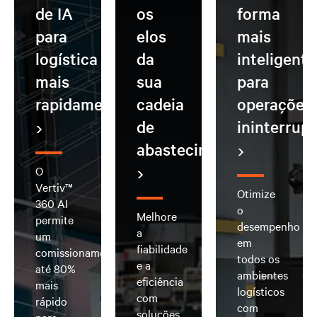
de IA
os
forma
para
elos
mais
logística
da
inteligente
mais
sua
para
rapidamente
cadeia
operações
de
ininterrup
abastecimento
O
Vertiv™
Otimize
360 AI
o
Melhore
permite
desempenho
a
um
em
fiabilidade
comissionamento
todos os
e a
até 80%
ambientes
eficiência
mais
logísticos
com
rápido
com
soluções