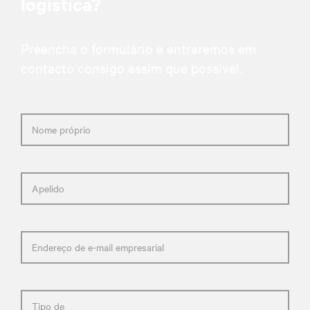
logística?
Preencha o formulário e entraremos em
contacto consigo assim que possível.
Nome próprio
Apelido
Endereço de e-mail empresarial
Tipo de