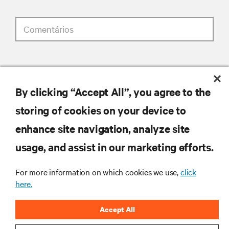
Comentários
consentimento de aviso de privacidade
Tendo recebido e lido este
Aviso de privacidade
sobre o
By clicking “Accept All”, you agree to the
tratamento de dados pessoais, dou o meu consentimento
storing of cookies on your device to
para:
enhance site navigation, analyze site
O tratamento dos meus dados pessoais para fins de
usage, and assist in our marketing efforts.
marketing, incluindo para me manter informado por
correio eletrónico sobre tendências da indústria, eventos,
ofertas e lançamentos de produtos.
For more information on which cookies we use,
click
here.
enviar
Accept All