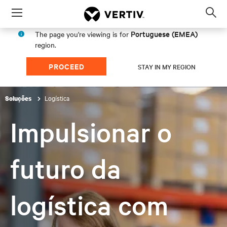
Menu
Op
sea
Portuguese (EMEA)
The page you're viewing is for
mod
region.
PROCEED
STAY IN MY REGION
Logística
Soluções
Impulsionar o
futuro da
logística com