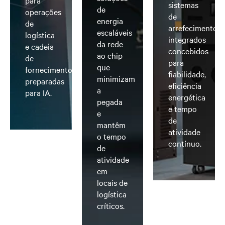
para
sistemas
de
operações
de
energia
de
arrefecimento
escaláveis
logística
integrados
da rede
e cadeia
concebidos
ao chip
de
para
que
fornecimento
fiabilidade,
minimizam
preparadas
eficiência
a
para IA.
energética
pegada
e tempo
e
de
mantêm
atividade
o tempo
contínuo.
de
atividade
em
locais de
logística
críticos.