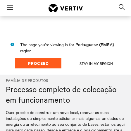
Menu
Op
sea
mod
Portuguese (EMEA)
The page you're viewing is for
region.
PROCEED
STAY IN MY REGION
FAMÍLIA DE PRODUTOS
Processo completo de colocação
em funcionamento
Quer precise de construir um novo local, renovar as suas
instalações ou simplesmente adicionar mais algumas unidades de
energia ou arrefecimento ao seu conjunto de bases, estamos aqui
para gerir cada passo, desde a entrega e o posicionamento até à