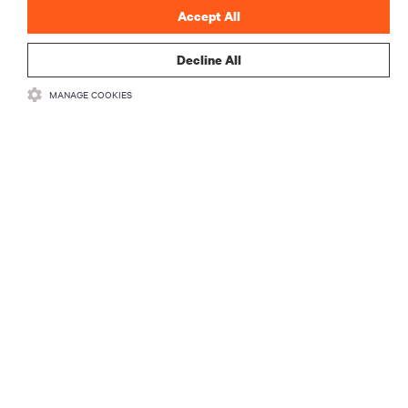
Accept All
Decline All
MANAGE COOKIES
RECURSOS
SUPORTE
CORPORATIVO
LIGUE-SE A NÓS