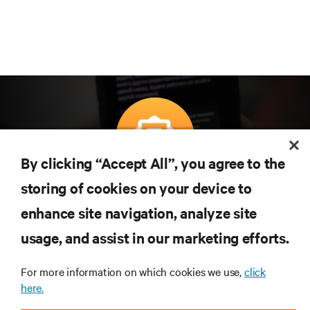
By clicking “Accept All”, you agree to the
Subscreva para obter as últimas tendências em
storing of cookies on your device to
tecnologia
enhance site navigation, analyze site
Receba atualizações regulares sobre os tópicos
usage, and assist in our marketing efforts.
mais importantes da indústria, com discussões mais
recentes e perspetivas especializadas sobre gestão
de centros de dados e infraestruturas.
For more information on which cookies we use,
click
here.
INSCREVA-SE AGORA