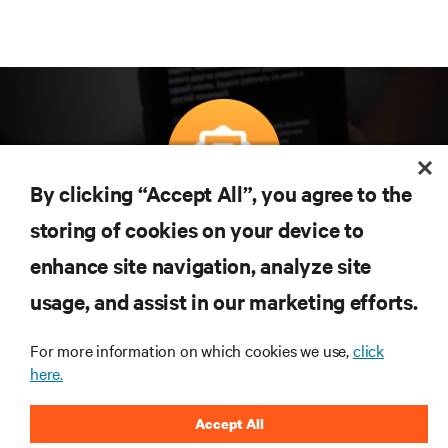
By clicking “Accept All”, you agree to the
Subscreva para obter as últimas tendências em
storing of cookies on your device to
tecnologia
enhance site navigation, analyze site
Receba atualizações regulares sobre os tópicos
usage, and assist in our marketing efforts.
mais importantes da indústria, com discussões mais
recentes e perspetivas especializadas sobre gestão
de centros de dados e infraestruturas.
For more information on which cookies we use,
click
here.
INSCREVA-SE AGORA
Accept All