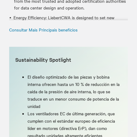
from the most trusted and adopted certification authorities
for data center design and operation.
Energy Efficiency: LiebertCWA is designed to set new
efficiency standards on chilled-water thermal wall cooling
Consultar Mais Principais benefícios
systems for data centers. The unit’s internal design
combines market-leading technologies and optimize the
aerodynamic impact of all the internal components.
Vertiv™ Liebert® iCOM™Smart Control:Liebert® iCOM™
Sustainability Spotlight
control manages and optimizes the overall system,
embedding specific algorithms developed specially for no
raised floor application, ensuring precise and constant
El diseño optimizado de las piezas y bobina
control of airflow and temperature under all working
interna ofrecen hasta un 10 % de reducción en la
conditions.
caída de la presión de aire interna, lo que se
traduce en un menor consumo de potencia de la
unidad
Los ventiladores EC de última generación, que
cumplen con el estándar europeo de eficiencia
líder en motores (directiva ErP), dan como
resultado unidades altamente eficientes