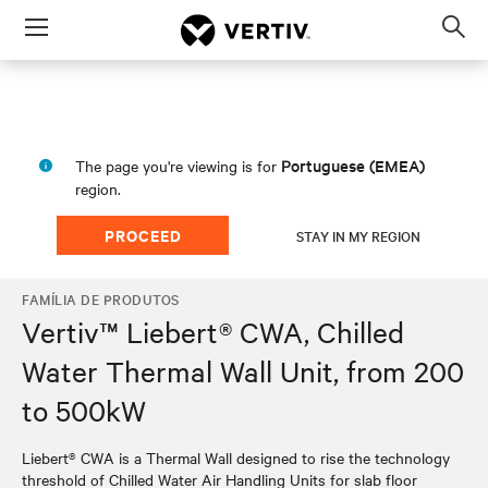
Menu
Op
sea
mod
Portuguese (EMEA)
The page you're viewing is for
region.
PROCEED
STAY IN MY REGION
FAMÍLIA DE PRODUTOS
Vertiv™ Liebert® CWA, Chilled
Water Thermal Wall Unit, from 200
to 500kW
Liebert® CWA is a Thermal Wall designed to rise the technology
threshold of Chilled Water Air Handling Units for slab floor