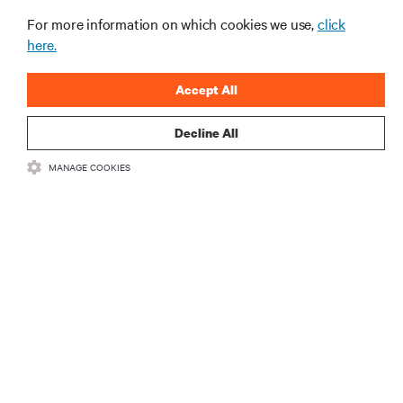
de centros de dados e infraestruturas.
For more information on which cookies we use,
click
here.
INSCREVA-SE AGORA
Accept All
Decline All
MANAGE COOKIES
RECURSOS
SUPORTE
CORPORATIVO