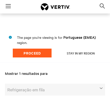
Menu
Op
sea
mod
Portuguese (EMEA)
The page you're viewing is for
region.
PROCEED
STAY IN MY REGION
Mostrar 1 resultados para
Refrigeração em fila