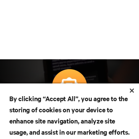
By clicking “Accept All”, you agree to the
Subscreva para obter as últimas tendências em
storing of cookies on your device to
tecnologia
enhance site navigation, analyze site
Receba atualizações regulares sobre os tópicos
usage, and assist in our marketing efforts.
mais importantes da indústria, com discussões mais
recentes e perspetivas especializadas sobre gestão