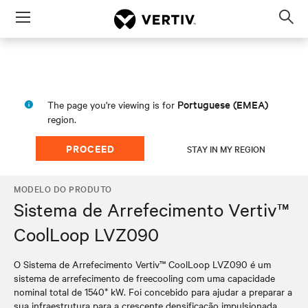
Menu
Op
sea
mod
Portuguese (EMEA)
The page you're viewing is for
region.
PROCEED
STAY IN MY REGION
MODELO DO PRODUTO
Sistema de Arrefecimento Vertiv™
CoolLoop LVZ090
O Sistema de Arrefecimento Vertiv™ CoolLoop LVZ090 é um
sistema de arrefecimento de freecooling com uma capacidade
nominal total de 1540* kW. Foi concebido para ajudar a preparar a
sua infraestrutura para a crescente densificação impulsionada