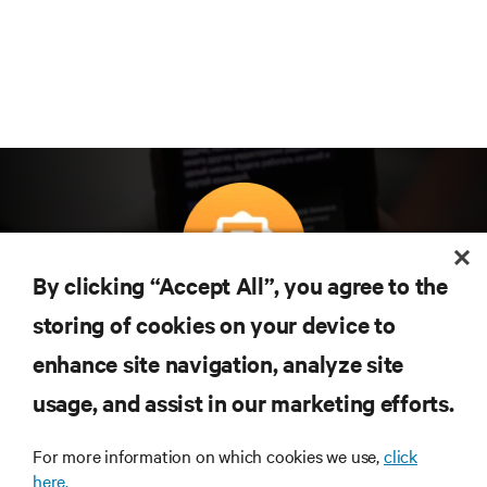
By clicking “Accept All”, you agree to the
Subscreva para obter as últimas tendências em
storing of cookies on your device to
tecnologia
enhance site navigation, analyze site
Receba atualizações regulares sobre os tópicos
usage, and assist in our marketing efforts.
mais importantes da indústria, com discussões mais
recentes e perspetivas especializadas sobre gestão
de centros de dados e infraestruturas.
For more information on which cookies we use,
click
here.