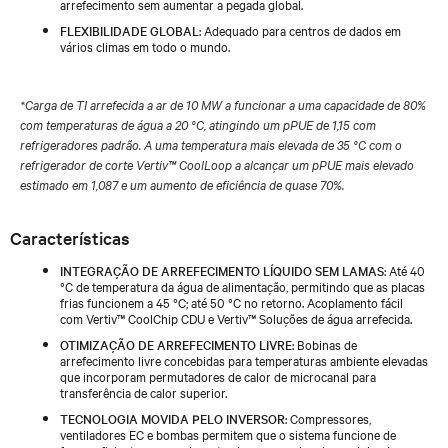
arrefecimento sem aumentar a pegada global.
FLEXIBILIDADE GLOBAL
: Adequado para centros de dados em
vários climas em todo o mundo.
*Carga de TI arrefecida a ar de 10 MW a funcionar a uma capacidade de 80%
com temperaturas de água a 20 °C, atingindo um pPUE de 1,15 com
refrigeradores padrão. A uma temperatura mais elevada de 35 °C com o
refrigerador de corte Vertiv™ CoolLoop a alcançar um pPUE mais elevado
estimado em 1,087 e um aumento de eficiência de quase 70%.
Características
INTEGRAÇÃO DE ARREFECIMENTO LÍQUIDO SEM LAMAS
: Até 40
°C de temperatura da água de alimentação, permitindo que as placas
frias funcionem a 45 °C; até 50 °C no retorno. Acoplamento fácil
com Vertiv™ CoolChip CDU e Vertiv™ Soluções de água arrefecida.
OTIMIZAÇÃO DE ARREFECIMENTO LIVRE
: Bobinas de
arrefecimento livre concebidas para temperaturas ambiente elevadas
que incorporam permutadores de calor de microcanal para
transferência de calor superior.
TECNOLOGIA MOVIDA PELO INVERSOR
: Compressores,
ventiladores EC e bombas permitem que o sistema funcione de