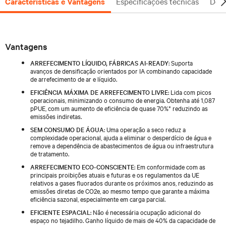
Características e Vantagens
Especificações técnicas
Docu
Vantagens
ARREFECIMENTO LÍQUIDO, FÁBRICAS AI-READY
: Suporta
avanços de densificação orientados por IA combinando capacidade
de arrefecimento de ar e líquido.
EFICIÊNCIA MÁXIMA DE ARREFECIMENTO LIVRE
: Lida com picos
operacionais, minimizando o consumo de energia. Obtenha até 1,087
pPUE, com um aumento de eficiência de quase 70%* reduzindo as
emissões indiretas.
SEM CONSUMO DE ÁGUA
: Uma operação a seco reduz a
complexidade operacional, ajuda a eliminar o desperdício de água e
remove a dependência de abastecimentos de água ou infraestrutura
de tratamento.
ARREFECIMENTO ECO-CONSCIENTE
: Em conformidade com as
principais proibições atuais e futuras e os regulamentos da UE
relativos a gases fluorados durante os próximos anos, reduzindo as
emissões diretas de CO2e, ao mesmo tempo que garante a máxima
eficiência sazonal, especialmente em carga parcial.
EFICIENTE ESPACIAL
: Não é necessária ocupação adicional do
espaço no tejadilho. Ganho líquido de mais de 40% da capacidade de