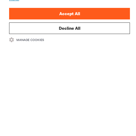
INSCREVA-SE AGORA
Accept All
Decline All
MANAGE COOKIES
RECURSOS
SUPORTE
CORPORATIVO