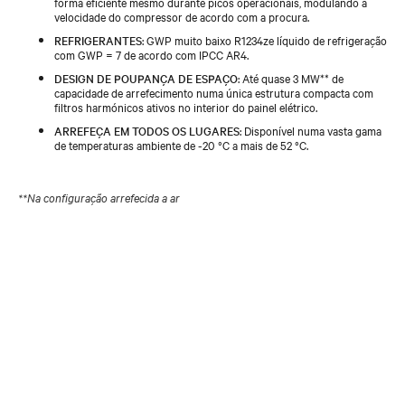
forma eficiente mesmo durante picos operacionais, modulando a
velocidade do compressor de acordo com a procura.
REFRIGERANTES
: GWP muito baixo R1234ze líquido de refrigeração
com GWP = 7 de acordo com IPCC AR4.
DESIGN DE POUPANÇA DE ESPAÇO
: Até quase 3 MW** de
capacidade de arrefecimento numa única estrutura compacta com
filtros harmónicos ativos no interior do painel elétrico.
ARREFEÇA EM TODOS OS LUGARES
: Disponível numa vasta gama
de temperaturas ambiente de -20 °C a mais de 52 °C.
**Na configuração arrefecida a ar