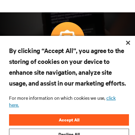
By clicking “Accept All”, you agree to the
Subscreva para obter as últimas tendências em
storing of cookies on your device to
tecnologia
enhance site navigation, analyze site
Receba atualizações regulares sobre os tópicos
usage, and assist in our marketing efforts.
mais importantes da indústria, com discussões mais
recentes e perspetivas especializadas sobre gestão
de centros de dados e infraestruturas.
For more information on which cookies we use,
click
here.
INSCREVA-SE AGORA
Accept All
Decline All