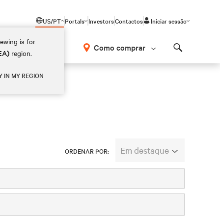
US/PT
Portals
Investors
Contactos
Iniciar sessão
ewing is for
Como comprar
EA)
region.
Search
Y IN MY REGION
Em destaque
ORDENAR POR: