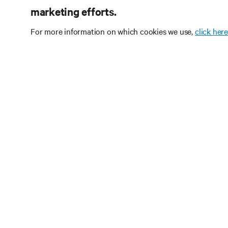
marketing efforts.
For more information on which cookies we use,
click here
Subscrev
tecnolog
Receba atualizações 
discussões mais rece
e infraestruturas.