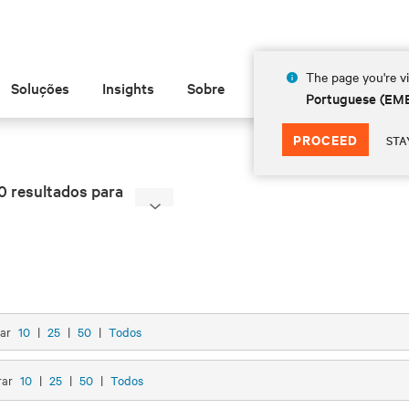
The page you're vi
Soluções
Insights
Sobre
Portuguese (EM
PROCEED
STA
0 resultados para
rar
10
|
25
|
50
|
Todos
rar
10
|
25
|
50
|
Todos