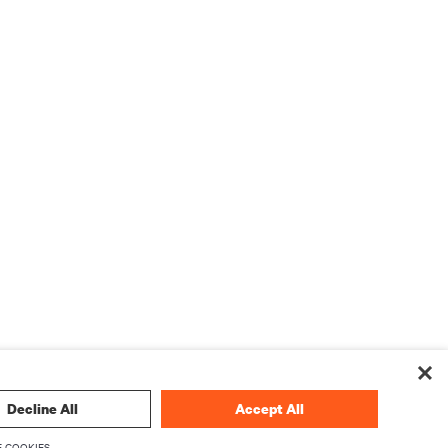
Decline All
Accept All
 COOKIES