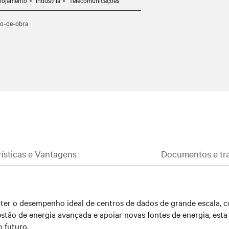
lojamento
Indústria
Telecomunicações
no modo online dinâmico, combina
mão-de-obra
estado para disponibilidade mundial.
rísticas e Vantagens
Documentos e tra
nter o desempenho ideal de centros de dados de grande escala, c
gestão de energia avançada e apoiar novas fontes de energia, e
o futuro.