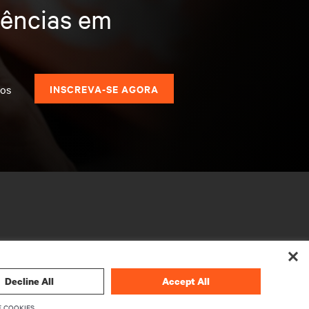
dências em
dos
INSCREVA-SE AGORA
Decline All
Accept All
 COOKIES