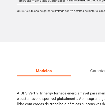
Especialmente adequado para:
Centro de dados/Colocação/A
AUMENTO DA EFICIÊNCIA: Com até 99% de eficiência 
Garantia:
Um ano de garantia limitada contra defeitos de material e 
disponibilidade contínua e poupança de custos.
DISPONIBILIDADE GLOBAL: Foi concebido, fabricado e t
Modelos
Caracte
A UPS Vertiv Trinergy fornece energia fiável para ma
e sustentável disponível globalmente. Ao integrar a 
lidar com cargas de trabalho dinâmicas e intensivas d