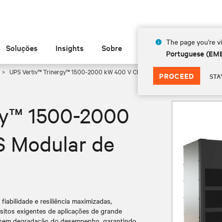
The page you're vi
Soluções
Insights
Sobre
Portuguese (EM
UPS Vertiv™ Trinergy™ 1500-2000 kW 400 V CE 3- UPS Modular de Grande D
PROCEED
STA
gy™ 1500-2000
S Modular de
iabilidade e resiliência maximizadas,
uisitos exigentes de aplicações de grande
s sem degradação do desempenho, garantindo