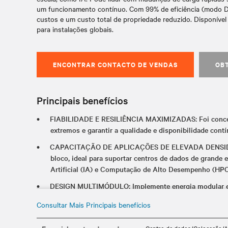
um funcionamento contínuo. Com 99% de eficiência (modo D
custos e um custo total de propriedade reduzido. Disponíve
para instalações globais.
ENCONTRAR CONTACTO DE VENDAS
OB
Principais benefícios
FIABILIDADE E RESILIÊNCIA MAXIMIZADAS: Foi concebi
extremos e garantir a qualidade e disponibilidade contí
CAPACITAÇÃO DE APLICAÇÕES DE ELEVADA DENSIDAD
bloco, ideal para suportar centros de dados de grande e
Artificial (IA) e Computação de Alto Desempenho (HPC
DESIGN MULTIMÓDULO: Implemente energia modular e e
satisfazer as suas necessidades.
Consultar Mais Principais benefícios
INTEGRAÇÃO DA FONTE DE ENERGIA: Esta UPS suporta a
e alimentação de reserva, tais como iões de lítio e níqu