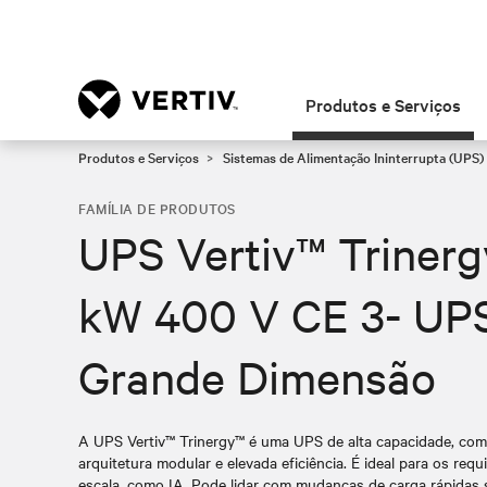
Produtos e Serviços
Produtos e Serviços
Sistemas de Alimentação Ininterrupta (UPS)
FAMÍLIA DE PRODUTOS
UPS Vertiv™ Triner
kW 400 V CE 3- UP
Grande Dimensão
A UPS Vertiv™ Trinergy™ é uma UPS de alta capacidade, com f
arquitetura modular e elevada eficiência. É ideal para os req
escala, como IA. Pode lidar com mudanças de carga rápida