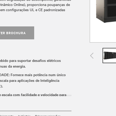
inâmico Online), proporciona poupanças de
l em configurações UL e CE padronizadas
TER BROCHURA
do para suportar desafios elétricos
nuas da energia.
E: Fornece mais potência num único
scala para aplicações de Inteligência
).
scala com facilidade e velocidade para
 integração de várias fontes de energia
el-zinco.