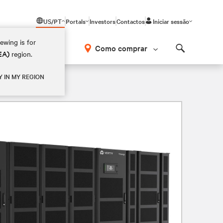
US/PT
Portals
Investors
Contactos
Iniciar sessão
ewing is for
Como comprar
EA)
region.
Search
imensão
Y IN MY REGION