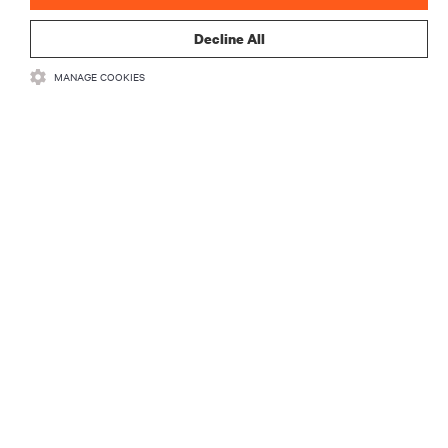
recentes e perspetivas especializadas sobre gestão
Decline All
de centros de dados e infraestruturas.
MANAGE COOKIES
INSCREVA-SE AGORA
RECURSOS
SUPORTE
CORPORATIVO
LIGUE-SE A NÓS