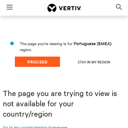
Menu
Op
sea
mod
Portuguese (EMEA)
The page you're viewing is for
region.
PROCEED
STAY IN MY REGION
The page you are trying to view is
not available for your
country/region
Go to my country/region homepage