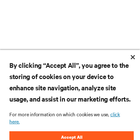
By clicking “Accept All”, you agree to the
storing of cookies on your device to
enhance site navigation, analyze site
usage, and assist in our marketing efforts.
For more information on which cookies we use,
click
Subscreva para obter as últimas tendências em
here.
tecnologia
Receba atualizações regulares sobre os tópicos
Accept All
mais importantes da indústria, com discussões mais