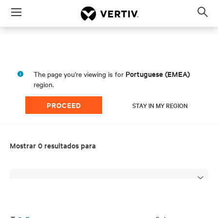
Menu
Op
sea
mod
Portuguese (EMEA)
The page you're viewing is for
region.
PROCEED
STAY IN MY REGION
Mostrar 0 resultados para