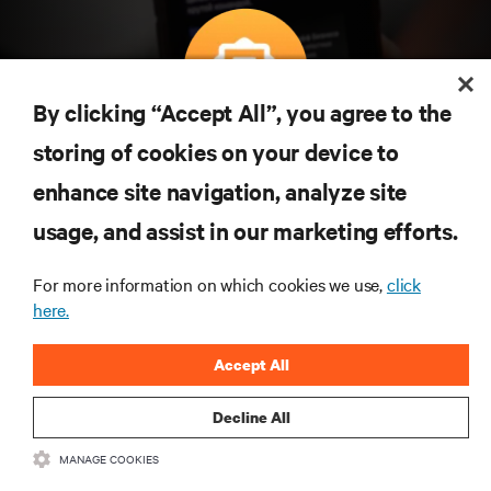
By clicking “Accept All”, you agree to the
Subscreva para obter as últimas tendências em
storing of cookies on your device to
tecnologia
enhance site navigation, analyze site
Receba atualizações regulares sobre os tópicos
usage, and assist in our marketing efforts.
mais importantes da indústria, com discussões mais
recentes e perspetivas especializadas sobre gestão
de centros de dados e infraestruturas.
For more information on which cookies we use,
click
here.
INSCREVA-SE AGORA
Accept All
Decline All
MANAGE COOKIES