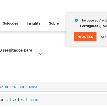
The page you're vi
Soluções
Insights
Sobre
Portuguese (EM
PROCEED
STA
0 resultados para
rar
10
|
25
|
50
|
Todos
rar
10
|
25
|
50
|
Todos