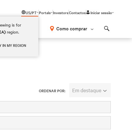
US/PT
Portals
Investors
Contactos
Iniciar sessão
ewing is for
Como comprar
EA)
region.
Search
Y IN MY REGION
Em destaque
ORDENAR POR: