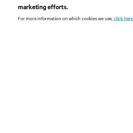
marketing efforts.
For more information on which cookies we use,
click here
Subscrev
tecnolog
Receba atualizações 
discussões mais rece
e infraestruturas.