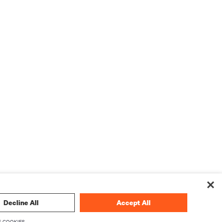
Decline All
Accept All
 COOKIES