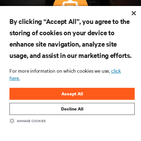
By clicking “Accept All”, you agree to the
Subscreva para obter as últimas tendências em
storing of cookies on your device to
tecnologia
enhance site navigation, analyze site
Receba atualizações regulares sobre os tópicos
usage, and assist in our marketing efforts.
mais importantes da indústria, com discussões mais
recentes e perspetivas especializadas sobre gestão
de centros de dados e infraestruturas.
For more information on which cookies we use,
click
here.
INSCREVA-SE AGORA
Accept All
Decline All
MANAGE COOKIES