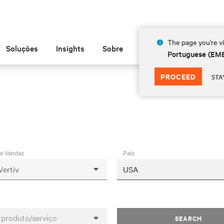
The page you're vi
Soluções
Insights
Sobre
Portuguese (EM
PROCEED
STA
de Vendas
País
 produto/serviço
SEARCH