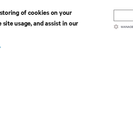
 storing of cookies on your
 site usage, and assist in our
MANAGE
.
a para obter as últimas ten
ia