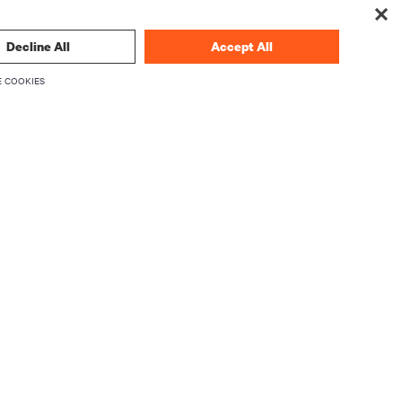
Decline All
Accept All
 COOKIES
dências em