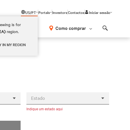
US/PT
Portals
Investors
Contactos
Iniciar sessão
ewing is for
Como comprar
EA)
region.
Search
Y IN MY REGION
Estado
Indique um estado aqui